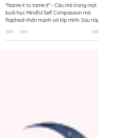
thấu hiểu nhu cầu
"Name it to tame it" - Câu mà trong một
buổi học Mindful Self Compassion mà
Rapheal nhấn mạnh với lớp mình. Sau này,
trong IPNB của Daniel Siegel cũng nhắc đến
luôn. Mình thì vẫn luôn tin tưởng thực hành
như thế nhiều năm nay. Nhưng tuyệt hơn
nữa là mình thấy nó còn giúp cho mình trên
hành trình đồng hành cùng con.