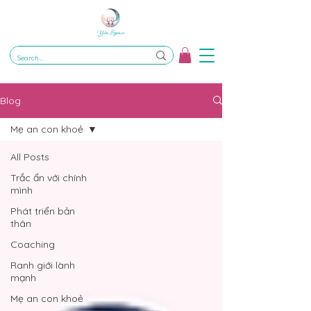
Blog
Mẹ an con khoẻ
All Posts
Trắc ẩn với chính
mình
Phát triển bản
thân
Coaching
Ranh giới lành
mạnh
Mẹ an con khoẻ