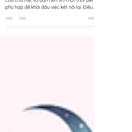
mối quan hệ bền vững
"Việc khởi xướng hàn gắn là trách nhiệm
của cha mẹ, và bạn nên tìm một thời điểm
phù hợp để khởi đầu việc kết nối lại. Điều
quan trọng là bạn - với tư cách cha mẹ -
cần thực hiện một nỗ lực khởi đầu quá trình
hàn gắn một cách đồng cảm và không
xâm lấn. Sự hòa giải sẽ không thể xảy ra
nếu bạn đang cố đổ lỗi. Là cha mẹ, bạn có
trách nhiệm nhìn nhận hành vi của chính
mình và nhận biết các vấn đề nội tại."