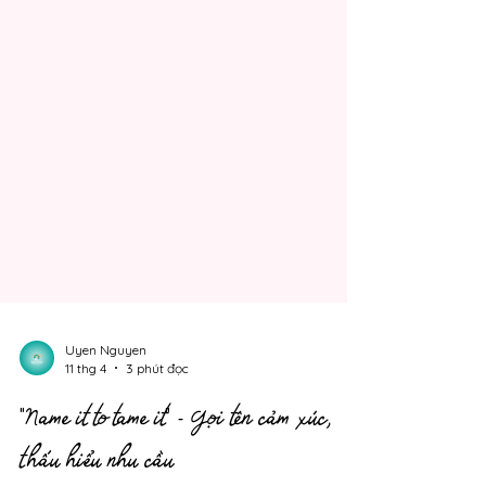
Uyen Nguyen
11 thg 4
3 phút đọc
"Name it to tame it" - Gọi tên cảm xúc,