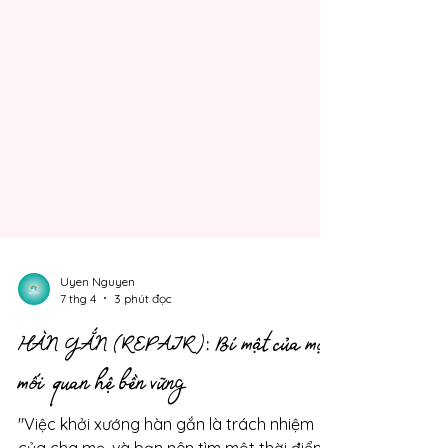
Uyen Nguyen
7 thg 4
3 phút đọc
HÀN GẮN (REPAIR): Bí mật của mọi