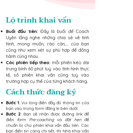
Lộ trình khai vấn
Buổi đầu tiên:
Đây là buổi để Coach
Uyên lắng nghe những chia sẻ về tình
hình, mong muốn, rào cản,... của bạn
cũng như xem xét sự phù hợp để đồng
hành cùng nhau.
Các phiên tiếp theo:
mỗi phiên kéo dài
trung bình 60 phút tuỳ vào tình hình thực
tế, số phiên khai vấn cũng tuỳ vào
trường hợp cụ thể của từng khách hàng.
Cách thức đăng ký
Bước 1:
Vui lòng điền đầy đủ thông tin của
bạn vào trong form đăng kí bên dưới.
Bước 2:
Bạn sẽ nhận được đường link để
điền
form Pre-coaching
và
đặt hẹn
để
chuẩn bị cho phiên khai vấn đầu tiên. Các
bạn điền tin càng chi tiết, thì Nhà Khai Vấn