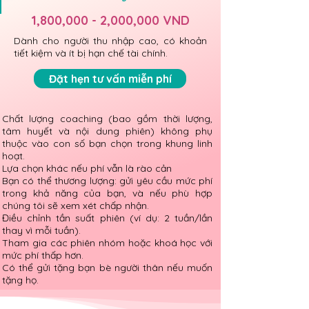
1,800,000 - 2,000,000 VND
Dành cho người thu nhập cao, có khoản
tiết kiệm và ít bị hạn chế tài chính.
Đặt hẹn tư vấn miễn phí
Chất lượng coaching (bao gồm thời lượng,
tâm huyết và nội dung phiên) không phụ
thuộc vào con số bạn chọn trong khung linh
hoạt.
Lựa chọn khác nếu phí vẫn là rào cản
Bạn có thể thương lượng: gửi yêu cầu mức phí
trong khả năng của bạn, và nếu phù hợp
chúng tôi sẽ xem xét chấp nhận.
Điều chỉnh tần suất phiên (ví dụ: 2 tuần/lần
thay vì mỗi tuần).
Tham gia các phiên nhóm hoặc khoá học với
mức phí thấp hơn.
​Có thể gửi tặng bạn bè người thân nếu muốn
tặng họ.