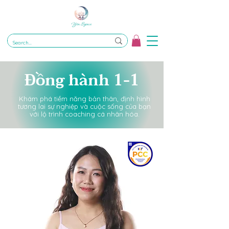
Đồng hành 1-1
Khám phá tiềm năng bản thân, định hình
tương lai sự nghiệp và cuộc sống của bạn
với lộ trình coaching cá nhân hóa.