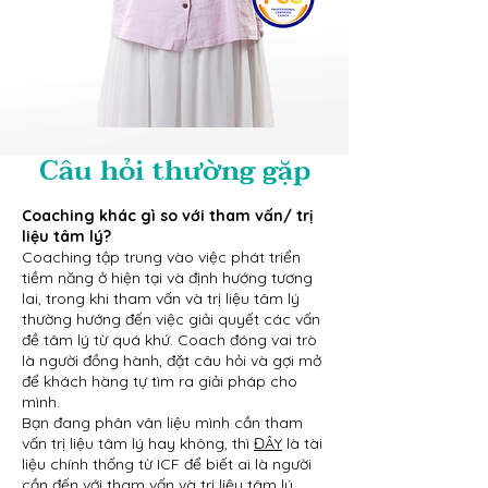
Câu hỏi thường gặp
Coaching khác gì so với tham vấn/ trị
liệu tâm lý?
Coaching tập trung vào việc phát triển
tiềm năng ở hiện tại và định hướng tương
lai, trong khi tham vấn và trị liệu tâm lý
thường hướng đến việc giải quyết các vấn
đề tâm lý từ quá khứ. Coach đóng vai trò
là người đồng hành, đặt câu hỏi và gợi mở
để khách hàng tự tìm ra giải pháp cho
mình.
Bạn đang phân vân liệu mình cần tham
vấn trị liệu tâm lý hay không, thì
ĐÂY
là tài
liệu chính thống từ ICF để biết ai là người
cần đến với tham vấn và trị liệu tâm lý.