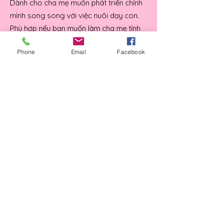
Dành cho cha mẹ muốn phát triển chính
mình song song với việc nuôi dạy con.
Phù hợp nếu bạn muốn làm cha mẹ tỉnh
thức.
Phone
Email
Facebook
👉 Tìm hiểu chi tiết
Reiki từ xa
Dành cho bạn cần tái tạo năng lượng và
cân bằng trạng thái bên trong. Phù hợp
khi bạn cần chăm sóc năng lượng trước
khi tiếp tục hành trình phát triển.
👉 Tìm hiểu chi tiết