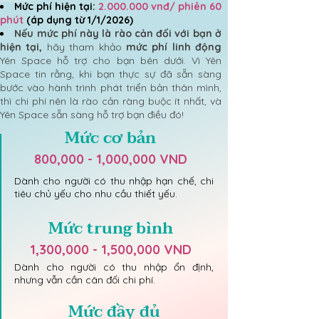
Mức phí hiện tại:
2.000.000
vnđ/ phiên 60
phút
(áp dụng từ 1/1/2026)
Nếu mức phí này là rào cản đối với bạn ở
hiện tại,
hãy tham khảo
mức phí linh động
Yên Space hỗ trợ cho bạn bên dưới. Vì Yên
Space tin rằng, khi bạn thực sự đã sẵn sàng
bước vào hành trình phát triển bản thân mình,
thì chi phí nên là rào cản ràng buộc ít nhất, và
Yên Space sẵn sàng hỗ trợ bạn điều đó!
Mức cơ bản
800,000 - 1,000,000 VND
Dành cho người có thu nhập hạn chế, chi
tiêu chủ yếu cho nhu cầu thiết yếu.
Mức trung bình
1,300,000 - 1,500,000 VND
Dành cho người có thu nhập ổn định,
nhưng vẫn cần cân đối chi phí.
Mức đầy đủ