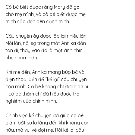
Cô bé biết được rằng Mary đã gọi 
cho mẹ mình, và cô bé biết được mẹ 
mình sắp đến bên cạnh mình.
Câu chuyện ấy được lặp lại nhiều lần. 
Mỗi lần, nỗi sợ trong mắt Annika dần 
tan đi, thay vào đó là một ánh nhìn 
nhẹ nhõm hơn.
Khi mẹ đến, Annika mang búp bê và 
điện thoại đến để “kể lại” câu chuyện 
của mình. Cô bé không chỉ được an ủi 
- cô bé thậm chí đã hiểu được trải 
nghiệm của chính mình.
Chính việc kể chuyện đã giúp cô bé 
giảm bớt sự lo lắng đến khi không còn 
nữa, mà vui vẻ đợi mẹ. Rồi kể lại câu 