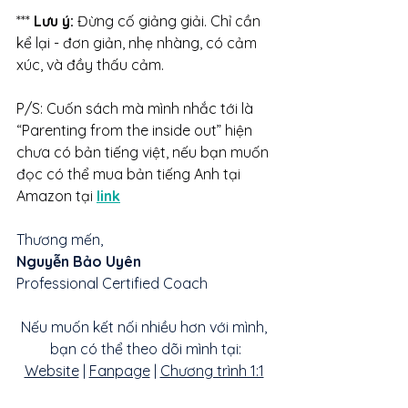
***
 Lưu ý:
 Đừng cố giảng giải. Chỉ cần 
kể lại - đơn giản, nhẹ nhàng, có cảm 
xúc, và đầy thấu cảm.
P/S: Cuốn sách mà mình nhắc tới là 
“Parenting from the inside out” hiện 
chưa có bản tiếng việt, nếu bạn muốn 
đọc có thể mua bản tiếng Anh tại 
Amazon tại 
link
Thương mến,
Nguyễn Bảo Uyên
Professional Certified Coach
Nếu muốn kết nối nhiều hơn với mình, 
bạn có thể theo dõi mình tại:
Website
 | 
Fanpage
 | 
Chương trình 1:1