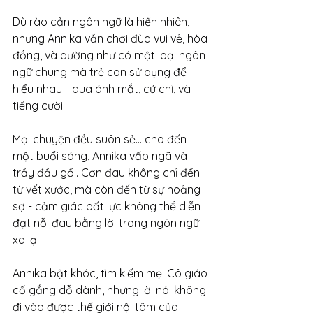
Dù rào cản ngôn ngữ là hiển nhiên, 
nhưng Annika vẫn chơi đùa vui vẻ, hòa 
đồng, và dường như có một loại ngôn 
ngữ chung mà trẻ con sử dụng để 
hiểu nhau - qua ánh mắt, cử chỉ, và 
tiếng cười.
Mọi chuyện đều suôn sẻ… cho đến 
một buổi sáng, Annika vấp ngã và 
trầy đầu gối. Cơn đau không chỉ đến 
từ vết xước, mà còn đến từ sự hoảng 
sợ - cảm giác bất lực không thể diễn 
đạt nỗi đau bằng lời trong ngôn ngữ 
xa lạ.
Annika bật khóc, tìm kiếm mẹ. Cô giáo 
cố gắng dỗ dành, nhưng lời nói không 
đi vào được thế giới nội tâm của 