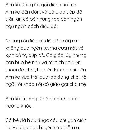
Annika. Cô giáo gọi điện cho mẹ 
Annika đến đón, và cô giao tiếp để 
trấn an cô bé nhưng rào cản ngôn 
ngữ ngăn cách điều đó!
Nhưng rồi điều kỳ diệu đã xảy ra - 
không qua ngôn từ, mà qua một vở 
kịch bằng búp bê. Cô giáo lấy những 
con búp bê nhỏ và một chiếc điện 
thoại đồ chơi, tái hiện lại câu chuyện 
Annika vừa trải qua: bé đang chơi, rồi 
ngã, rồi khóc, rồi cô giáo gọi cho mẹ.
Annika im lặng. Chăm chú. Cô bé 
ngừng khóc.
Cô bé đã hiểu được câu chuyện diễn 
ra. Và cả câu chuyện sắp diễn ra.