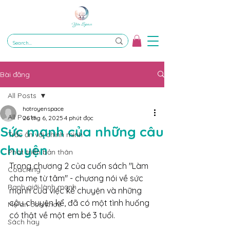
Bài đăng
All Posts
hotroyenspace
All Posts
26 thg 6, 2025
4 phút đọc
Sức mạnh của những câu
Trắc ẩn với chính mình
chuyện
Phát triển bản thân
Trong chương 2 của cuốn sách "Làm 
Coaching
cha mẹ từ tâm" - chương nói về sức 
Ranh giới lành mạnh
mạnh của việc kể chuyện và những 
câu chuyện kể, đã có một tình huống 
Mẹ an con khoẻ
có thật về một em bé 3 tuổi.
Sách hay