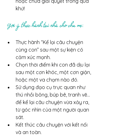
hoặc chưa giải quyết trong quá 
khứ!
 Gợi ý thực hành tại nhà cho cha mẹ:
Thực hành “Kể lại câu chuyện 
cùng con” sau một sự kiện có 
cảm xúc mạnh.
Chọn thời điểm khi con đã dịu lại 
sau một cơn khóc, một cơn giận, 
hoặc một va chạm nào đó.
Sử dụng đạo cụ trực quan như 
thú nhồi bông, búp bê, tranh vẽ… 
để kể lại câu chuyện vừa xảy ra, 
từ góc nhìn của một người quan 
sát.
Kết thúc câu chuyện với kết nối 
và an toàn.