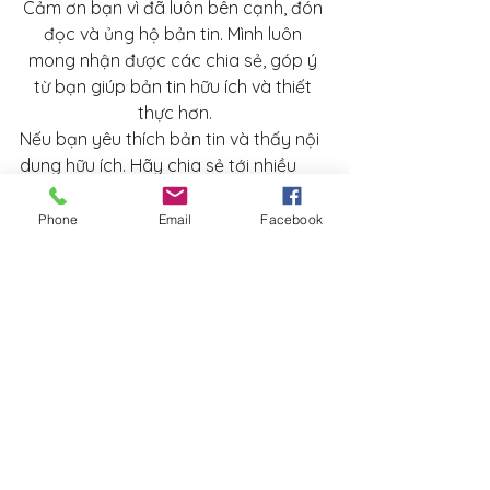
Cảm ơn bạn vì đã luôn bên cạnh, đón 
đọc và ủng hộ bản tin. Mình luôn 
mong nhận được các chia sẻ, góp ý 
từ bạn giúp bản tin hữu ích và thiết 
thực hơn.
Nếu bạn yêu thích bản tin và thấy nội 
dung hữu ích. Hãy chia sẻ tới nhiều 
người hơn!
Phone
Email
Facebook
Phát triển bản thân
Mẹ an con khoẻ
Sách hay
Dan Siegel
Mẹ an con khoẻ
Sách hay
Phát triển bản thân