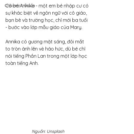
Cha mẹ trắc ẩn
Cô bé Annika - một em bé nhập cư có 
sự khác biệt về ngôn ngữ với cô giáo, 
bạn bè và trường học, chỉ mới ba tuổi 
- bước vào lớp mẫu giáo của Mary.
Annika có gương mặt sáng, đôi mắt 
to tròn ánh lên vẻ háo hức, dù bé chỉ 
nói tiếng Phần Lan trong một lớp học 
toàn tiếng Anh.
Nguồn: Unsplash