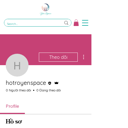
Thao tác khác
Theo dõi
hotroyenspace
Trình chỉnh sửa
Quản trị viên
hotroyenspace
0 Người theo dõi
0 Đang theo dõi
Profile
Hồ sơ