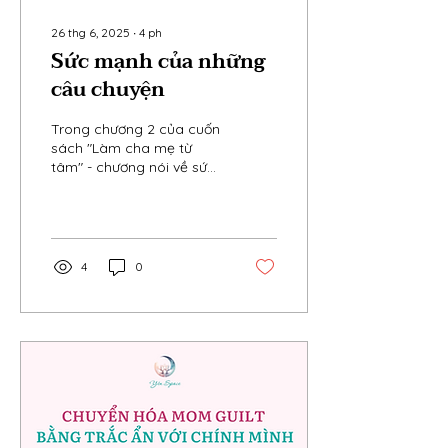
26 thg 6, 2025
∙
4
ph
Sức mạnh của những
câu chuyện
Trong chương 2 của cuốn
sách "Làm cha mẹ từ
tâm" - chương nói về sức
mạnh của việc kể chuyện
và những câu chuyện kể,
đã có một tình huống có
thật về một em bé 3 tuổi.
4
0