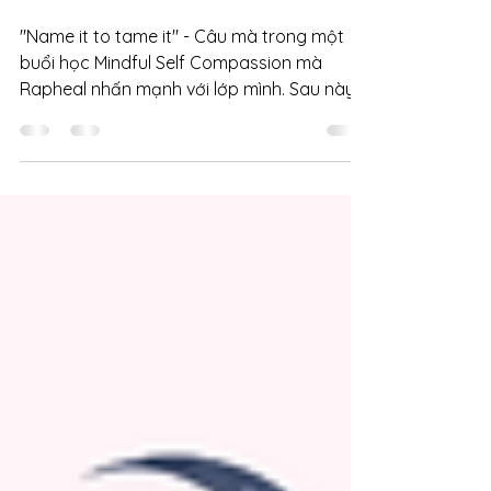
thấu hiểu nhu cầu
"Name it to tame it" - Câu mà trong một
buổi học Mindful Self Compassion mà
Rapheal nhấn mạnh với lớp mình. Sau này,
trong IPNB của Daniel Siegel cũng nhắc đến
luôn. Mình thì vẫn luôn tin tưởng thực hành
như thế nhiều năm nay. Nhưng tuyệt hơn
nữa là mình thấy nó còn giúp cho mình trên
hành trình đồng hành cùng con.