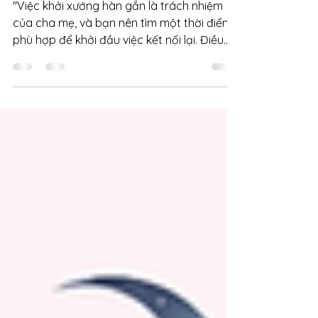
mối quan hệ bền vững
"Việc khởi xướng hàn gắn là trách nhiệm
của cha mẹ, và bạn nên tìm một thời điểm
phù hợp để khởi đầu việc kết nối lại. Điều
quan trọng là bạn - với tư cách cha mẹ -
cần thực hiện một nỗ lực khởi đầu quá trình
hàn gắn một cách đồng cảm và không
xâm lấn. Sự hòa giải sẽ không thể xảy ra
nếu bạn đang cố đổ lỗi. Là cha mẹ, bạn có
trách nhiệm nhìn nhận hành vi của chính
mình và nhận biết các vấn đề nội tại."