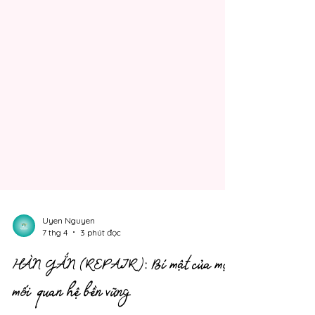
Uyen Nguyen
7 thg 4
3 phút đọc
HÀN GẮN (REPAIR): Bí mật của mọi