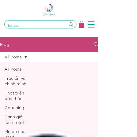
Blog
All Posts
All Posts
Trắc ẩn với
chính mình
Phát triển
bản thân
Coaching
Ranh giới
lành mạnh
Mẹ an con
khoẻ