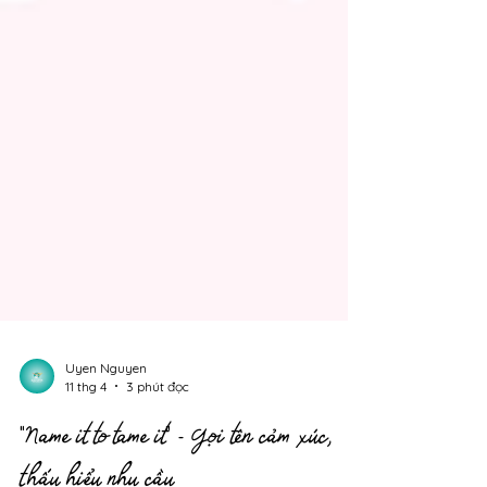
Uyen Nguyen
11 thg 4
3 phút đọc
"Name it to tame it" - Gọi tên cảm xúc,