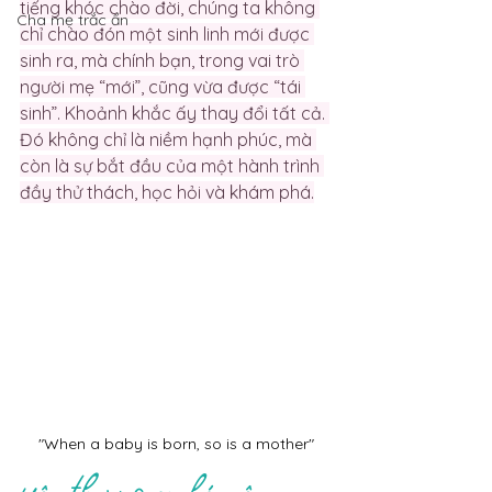
tiếng khóc chào đời, chúng ta không 
Cha mẹ trắc ẩn
chỉ chào đón một sinh linh mới được 
sinh ra, mà chính bạn, trong vai trò 
người mẹ “mới”, cũng vừa được “tái 
sinh”. Khoảnh khắc ấy thay đổi tất cả. 
Đó không chỉ là niềm hạnh phúc, mà 
còn là sự bắt đầu của một hành trình 
đầy thử thách, học hỏi và khám phá.
"When a baby is born, so is a mother"