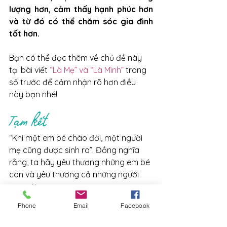
lượng hơn, cảm thấy hạnh phúc hơn 
và từ đó có thể chăm sóc gia đình 
tốt hơn.
Bạn có thể đọc thêm về chủ đề này 
tại bài viết 
“Là Mẹ” và “Là Mình” 
trong 
số trước để cảm nhận rõ hơn điều 
này bạn nhé!
Tạm kết
“Khi một em bé chào đời, một người 
mẹ cũng được sinh ra”. Đồng nghĩa 
rằng, ta hãy yêu thương những em bé 
con và yêu thương cả những người 
mẹ mới.
Phone
Email
Facebook
Thương mến,
YÊN SPACE