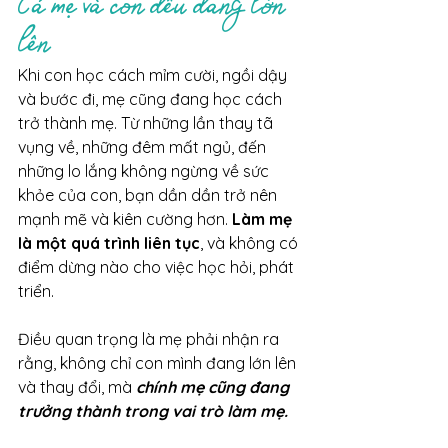
Cả mẹ và con đều đang lớn 
lên
Khi con học cách mỉm cười, ngồi dậy 
và bước đi, mẹ cũng đang học cách 
trở thành mẹ. Từ những lần thay tã 
vụng về, những đêm mất ngủ, đến 
những lo lắng không ngừng về sức 
khỏe của con, bạn dần dần trở nên 
mạnh mẽ và kiên cường hơn. 
Làm mẹ 
là một quá trình liên tục
, và không có 
điểm dừng nào cho việc học hỏi, phát 
triển.
Điều quan trọng là mẹ phải nhận ra 
rằng, không chỉ con mình đang lớn lên 
và thay đổi, mà 
chính mẹ cũng đang 
trưởng thành trong vai trò làm mẹ.