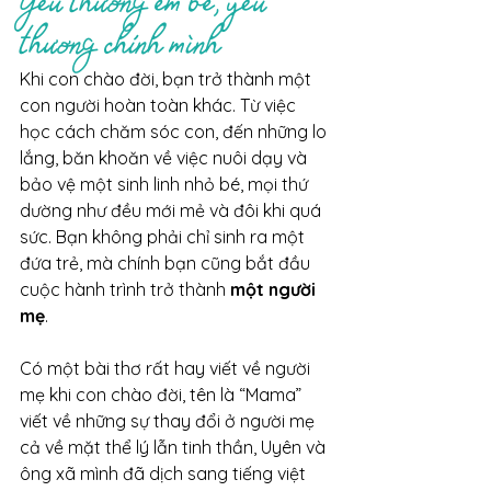
Yêu thương em bé, yêu 
thương chính mình
Khi con chào đời, bạn trở thành một 
con người hoàn toàn khác. Từ việc 
học cách chăm sóc con, đến những lo 
lắng, băn khoăn về việc nuôi dạy và 
bảo vệ một sinh linh nhỏ bé, mọi thứ 
dường như đều mới mẻ và đôi khi quá 
sức. Bạn không phải chỉ sinh ra một 
đứa trẻ, mà chính bạn cũng bắt đầu 
cuộc hành trình trở thành 
một người 
mẹ
.
Có một bài thơ rất hay viết về người 
mẹ khi con chào đời, tên là “Mama” 
viết về những sự thay đổi ở người mẹ 
cả về mặt thể lý lẫn tinh thần, Uyên và 
ông xã mình đã dịch sang tiếng việt 