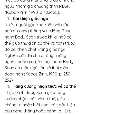
mức độ căng thẳng và lo âu ở những 
người tham gia chương trình MBSR 
(Kabat-Zinn, 1990, p. 123-125).
Cải thiện giấc ngủ
Nhiều người gặp khó khăn với giấc 
ngủ do căng thẳng và lo lắng. Thực 
hành Body Scan trước khi đi ngủ có 
thể giúp thư giãn cơ thể và tâm trí, từ 
đó cải thiện chất lượng giấc ngủ. 
Nghiên cứu đã chỉ ra rằng những 
người thường xuyên thực hành Body 
Scan có giấc ngủ sâu và ít bị gián 
đoạn hơn (Kabat-Zinn, 1990, p. 230-
232).
Tăng cường nhận thức về cơ thể
Thực hành Body Scan giúp tăng 
cường nhận thức về cơ thể, giúp 
chúng ta nhận biết sớm các dấu hiệu 
của căng thẳng hoặc bệnh tật. Điều 