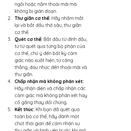
ngồi hoặc nằm thoải mái mà 
không bị gián đoạn.
Thư giãn cơ thể:
 Hãy nhắm mắt 
lại và bắt đầu thở sâu, thư giãn 
cơ thể.
Quét cơ thể:
 Bắt đầu từ đỉnh đầu, 
từ từ quét qua từng bộ phận của 
cơ thể, chú ý đến bất kỳ cảm 
giác nào xuất hiện, từ căng 
thẳng, đau nhức đến thoải mái và 
thư giãn.
Chấp nhận mà không phán xét:
Hãy nhận diện và chấp nhận các 
cảm giác mà không phán xét hay 
cố gắng thay đổi chúng.
Kết thúc:
 Khi bạn đã quét qua 
toàn bộ cơ thể, hãy dành một 
chút thời gian để cảm nhận sự 
thư giãn và bình yên trước khi mở 