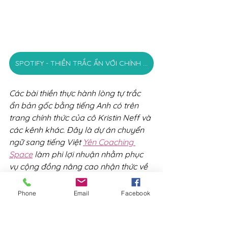
SPOTIFY - THIỀN TRẮC ẨN VỚI CHÍNH MÌNH
Các bài thiền thực hành lòng tự trắc 
ẩn bản gốc bằng tiếng Anh có trên 
trang chính thức của cô Kristin Neff và 
các kênh khác. Đây là dự án chuyển 
ngữ sang tiếng Việt 
Yên Coaching 
Space
 làm phi lợi nhuận nhằm phục 
vụ cộng đồng nâng cao nhận thức về 
lòng tự trắc ẩn và sức khoẻ tinh thần.
Phone
Email
Facebook
Thương mến,
YÊN SPACE