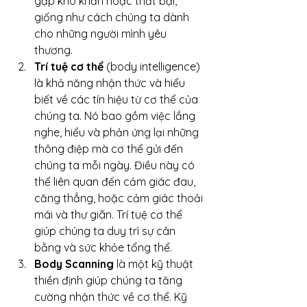
gặp khó khăn hoặc thất bại, 
giống như cách chúng ta dành 
cho những người mình yêu 
thương.
Trí tuệ cơ thể
 (body intelligence) 
là khả năng nhận thức và hiểu 
biết về các tín hiệu từ cơ thể của 
chúng ta. Nó bao gồm việc lắng 
nghe, hiểu và phản ứng lại những 
thông điệp mà cơ thể gửi đến 
chúng ta mỗi ngày. Điều này có 
thể liên quan đến cảm giác đau, 
căng thẳng, hoặc cảm giác thoải 
mái và thư giãn. Trí tuệ cơ thể 
giúp chúng ta duy trì sự cân 
bằng và sức khỏe tổng thể.
Body Scanning
 là một kỹ thuật 
thiền định giúp chúng ta tăng 
cường nhận thức về cơ thể. Kỹ 