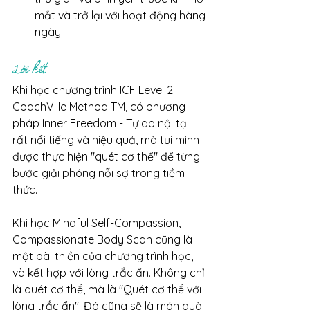
mắt và trở lại với hoạt động hàng 
ngày.
Lời kết
Khi học chương trình ICF Level 2 
CoachVille Method TM, có phương 
pháp Inner Freedom - Tự do nội tại 
rất nổi tiếng và hiệu quả, mà tụi mình 
được thực hiện "quét cơ thể" để từng 
bước giải phóng nỗi sợ trong tiềm 
thức.
Khi học Mindful Self-Compassion, 
Compassionate Body Scan cũng là 
một bài thiền của chương trình học, 
và kết hợp với lòng trắc ẩn. Không chỉ 
là quét cơ thể, mà là "Quét cơ thể với 
lòng trắc ẩn". Đó cũng sẽ là món quà 