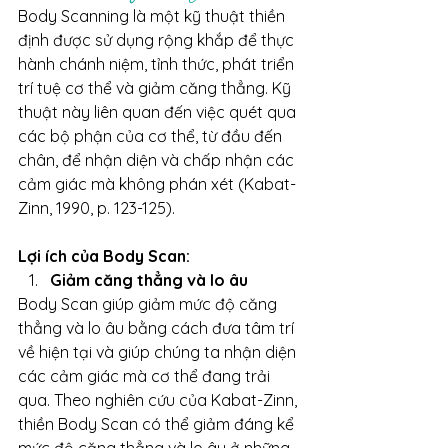
Body Scanning là một kỹ thuật thiền 
định được sử dụng rộng khắp để thực 
hành chánh niệm, tỉnh thức, phát triển 
trí tuệ cơ thể và giảm căng thẳng. Kỹ 
thuật này liên quan đến việc quét qua 
các bộ phận của cơ thể, từ đầu đến 
chân, để nhận diện và chấp nhận các 
cảm giác mà không phán xét (Kabat-
Zinn, 1990, p. 123-125).
Lợi ích của Body Scan:
Giảm căng thẳng và lo âu
Body Scan giúp giảm mức độ căng 
thẳng và lo âu bằng cách đưa tâm trí 
về hiện tại và giúp chúng ta nhận diện 
các cảm giác mà cơ thể đang trải 
qua. Theo nghiên cứu của Kabat-Zinn, 
thiền Body Scan có thể giảm đáng kể 