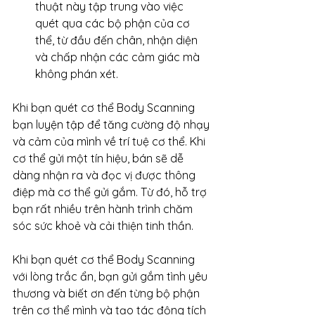
thuật này tập trung vào việc 
quét qua các bộ phận của cơ 
thể, từ đầu đến chân, nhận diện 
và chấp nhận các cảm giác mà 
không phán xét.
Khi bạn quét cơ thể Body Scanning 
bạn luyện tập để tăng cường độ nhạy 
và cảm của mình về trí tuệ cơ thể. Khi 
cơ thể gửi một tín hiệu, bán sẽ dễ 
dàng nhận ra và đọc vị được thông 
điệp mà cơ thể gửi gắm. Từ đó, hỗ trợ 
bạn rất nhiều trên hành trình chăm 
sóc sức khoẻ và cải thiện tinh thần.
Khi bạn quét cơ thể Body Scanning 
với lòng trắc ẩn, bạn gửi gắm tình yêu 
thương và biết ơn đến từng bộ phận 
trên cơ thể mình và tạo tác động tích 