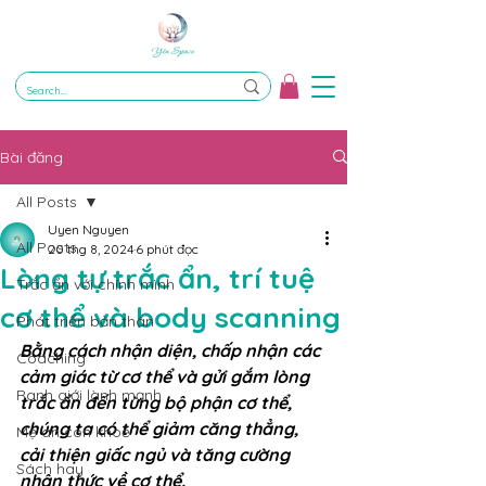
Bài đăng
All Posts
Uyen Nguyen
All Posts
20 thg 8, 2024
6 phút đọc
Lòng tự trắc ẩn, trí tuệ
Trắc ẩn với chính mình
cơ thể và body scanning
Phát triển bản thân
Bằng cách nhận diện, chấp nhận các 
Coaching
cảm giác từ cơ thể và gửi gắm lòng 
Ranh giới lành mạnh
trắc ẩn đến từng bộ phận cơ thể, 
chúng ta có thể giảm căng thẳng, 
Mẹ an con khoẻ
cải thiện giấc ngủ và tăng cường 
Sách hay
nhận thức về cơ thể.