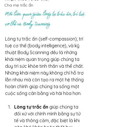
Cha mẹ trắc ẩn
Mối liên quan giữa lòng tự trắc ẩn, trí tuệ 
cơ thể và Body Scanning
Lòng tự trắc ẩn (self-compassion), trí 
tuệ cơ thể (body intelligence), và kỹ 
thuật Body Scanning đều là những 
khái niệm quan trọng giúp chúng ta 
duy trì sức khỏe tinh thần và thể chất. 
Những khái niệm này không chỉ hỗ trợ 
lẫn nhau mà còn tạo ra một hệ thống 
hoàn chỉnh giúp chúng ta sống một 
cuộc sống cân bằng và hài hòa hơn.
Lòng tự trắc ẩn
 giúp chúng ta 
đối xử với chính mình bằng sự tử 
tế và thông cảm, đặc biệt là khi 