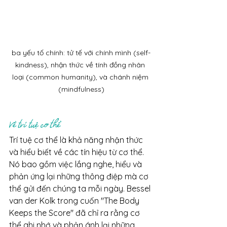
ba yếu tố chính: tử tế với chính mình (self-
kindness), nhận thức về tính đồng nhân 
loại (common humanity), và chánh niệm 
(mindfulness)
Về trí tuệ cơ thể
Trí tuệ cơ thể là khả năng nhận thức 
và hiểu biết về các tín hiệu từ cơ thể. 
Nó bao gồm việc lắng nghe, hiểu và 
phản ứng lại những thông điệp mà cơ 
thể gửi đến chúng ta mỗi ngày. Bessel 
van der Kolk trong cuốn "The Body 
Keeps the Score" đã chỉ ra rằng cơ 
thể ghi nhớ và phản ánh lại những 