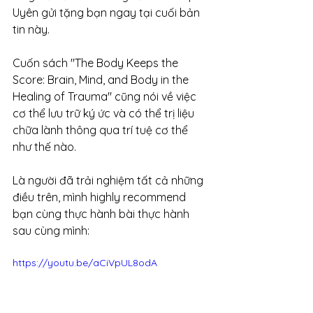
Uyên gửi tặng bạn ngay tại cuối bản 
tin này.
Cuốn sách "The Body Keeps the 
Score: Brain, Mind, and Body in the 
Healing of Trauma" cũng nói về việc 
cơ thể lưu trữ ký ức và có thể trị liệu 
chữa lành thông qua trí tuệ cơ thể 
như thế nào.
Là người đã trải nghiệm tất cả những 
điều trên, mình highly recommend 
bạn cùng thực hành bài thực hành 
sau cùng mình:
https://youtu.be/aCiVpUL8odA