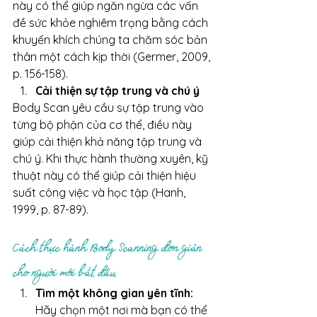
này có thể giúp ngăn ngừa các vấn 
đề sức khỏe nghiêm trọng bằng cách 
khuyến khích chúng ta chăm sóc bản 
thân một cách kịp thời (Germer, 2009, 
p. 156-158).
Cải thiện sự tập trung và chú ý
Body Scan yêu cầu sự tập trung vào 
từng bộ phận của cơ thể, điều này 
giúp cải thiện khả năng tập trung và 
chú ý. Khi thực hành thường xuyên, kỹ 
thuật này có thể giúp cải thiện hiệu 
suất công việc và học tập (Hanh, 
1999, p. 87-89).
Cách thực hành Body Scanning đơn giản 
cho người mới bắt đầu
Tìm một không gian yên tĩnh:
Hãy chọn một nơi mà bạn có thể 