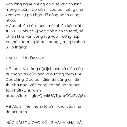
Vấn lắng nghe những chia sẻ về tình hình,
mong muốn, rào cản,... của bạn cũng như
xem xét sự phù hợp để đồng hành cùng
nhau.
+ Các phiên tiếp theo: mỗi phiên kéo dài
từ 60-90 phút tuỳ vào tình hình thực tế, số
phiên khai vấn cũng tuỳ vào trường hợp
cụ thể của từng khách hàng (trung bình từ
3 - 6 tháng)
CÁCH THỨC ĐĂNG KÍ:
+ Bước 1: Vui lòng đặt lịch hẹn và điền đầy
đủ thông tin của bạn vào trong form Pre-
Coaching. Các bạn điền tin càng chi tiết,
thì Nhà Khai Vấn càng có thể hỗ trợ bạn
tốt nhất! (Link form:
https://forms.gle/QenkUQTyUbCCXZvQ8)
+ Bước 2 : Tiến hành lộ trình khai vấn như
đã nêu trên
MỨC ĐẦU TƯ CHO ĐỒNG HÀNH KHAI VẤN