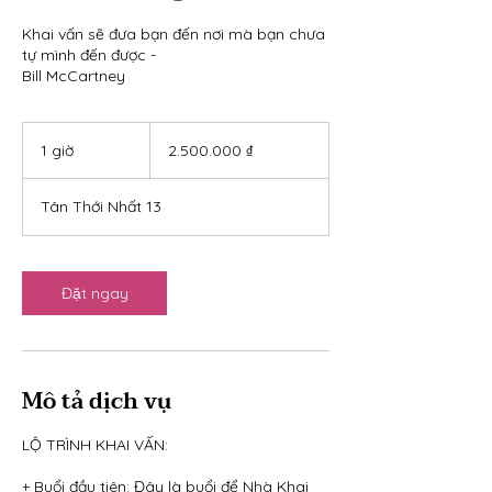
Khai vấn sẽ đưa bạn đến nơi mà bạn chưa
tự mình đến được -
Bill McCartney
2.500.000
đồng
1 giờ
1
2.500.000 ₫
Việt
Nam
g
i
Tân Thới Nhất 13
Đặt ngay
Mô tả dịch vụ
LỘ TRÌNH KHAI VẤN:
+ Buổi đầu tiên: Đây là buổi để Nhà Khai