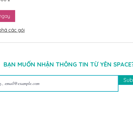
 ngay
há các gói
BẠN MUỐN NHẬN THÔNG TIN TỪ YÊN SPACE
Sub