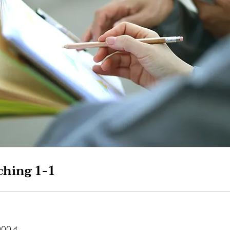
ching 1-1
000 ₫