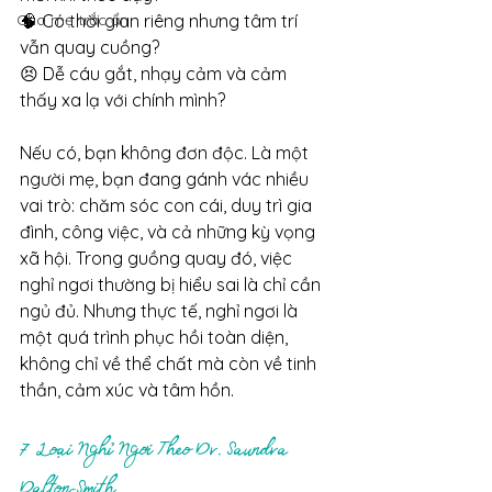
Cha mẹ trắc ẩn
🧠 Có thời gian riêng nhưng tâm trí 
vẫn quay cuồng?
😣 Dễ cáu gắt, nhạy cảm và cảm 
thấy xa lạ với chính mình?
Nếu có, bạn không đơn độc. Là một 
người mẹ, bạn đang gánh vác nhiều 
vai trò: chăm sóc con cái, duy trì gia 
đình, công việc, và cả những kỳ vọng 
xã hội. Trong guồng quay đó, việc 
nghỉ ngơi thường bị hiểu sai là chỉ cần 
ngủ đủ. Nhưng thực tế, nghỉ ngơi là 
một quá trình phục hồi toàn diện, 
không chỉ về thể chất mà còn về tinh 
thần, cảm xúc và tâm hồn.
7 Loại Nghỉ Ngơi Theo Dr. Saundra 
Dalton-Smith