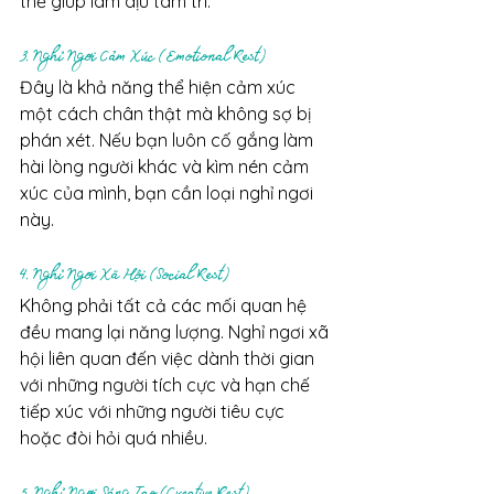
thể giúp làm dịu tâm trí.
3. Nghỉ Ngơi Cảm Xúc (Emotional Rest)
Đây là khả năng thể hiện cảm xúc 
một cách chân thật mà không sợ bị 
phán xét. Nếu bạn luôn cố gắng làm 
hài lòng người khác và kìm nén cảm 
xúc của mình, bạn cần loại nghỉ ngơi 
này.
4. Nghỉ Ngơi Xã Hội (Social Rest)
Không phải tất cả các mối quan hệ 
đều mang lại năng lượng. Nghỉ ngơi xã 
hội liên quan đến việc dành thời gian 
với những người tích cực và hạn chế 
tiếp xúc với những người tiêu cực 
hoặc đòi hỏi quá nhiều.
5. Nghỉ Ngơi Sáng Tạo (Creative Rest)