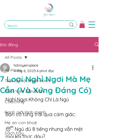
Bài đăng
All Posts
hotroyenspace
All Posts
11 thg 6, 2025
4 phút đọc
7 Loại Nghỉ Ngơi Mà Mẹ
Trắc ẩn với chính mình
Cần (Và Xứng Đáng Có)
Phát triển bản thân
Nghỉ Ngơi Không Chỉ Là Ngủ
Coaching
Ranh giới lành mạnh
Bạn có từng trải qua cảm giác:
Mẹ an con khoẻ
😴 Ngủ đủ 8 tiếng nhưng vẫn mệt 
Sách hay
mỏi khi thức dậy?