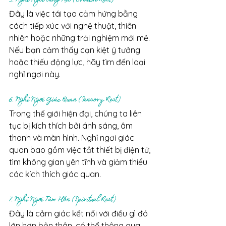
Đây là việc tái tạo cảm hứng bằng 
cách tiếp xúc với nghệ thuật, thiên 
nhiên hoặc những trải nghiệm mới mẻ. 
Nếu bạn cảm thấy cạn kiệt ý tưởng 
hoặc thiếu động lực, hãy tìm đến loại 
nghỉ ngơi này.
6. Nghỉ Ngơi Giác Quan (Sensory Rest)
Trong thế giới hiện đại, chúng ta liên 
tục bị kích thích bởi ánh sáng, âm 
thanh và màn hình. Nghỉ ngơi giác 
quan bao gồm việc tắt thiết bị điện tử, 
tìm không gian yên tĩnh và giảm thiểu 
các kích thích giác quan.
7. Nghỉ Ngơi Tâm Hồn (Spiritual Rest)
Đây là cảm giác kết nối với điều gì đó 
lớn hơn bản thân, có thể thông qua 