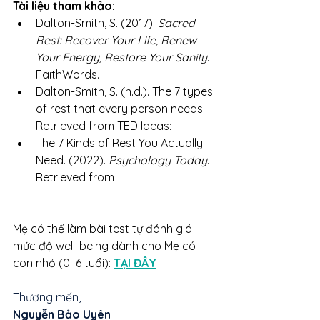
Tài liệu tham khảo:
Dalton-Smith, S. (2017). 
Sacred 
Rest: Recover Your Life, Renew 
Your Energy, Restore Your Sanity
. 
FaithWords.
Dalton-Smith, S. (n.d.). The 7 types 
of rest that every person needs. 
Retrieved from TED Ideas:
The 7 Kinds of Rest You Actually 
Need. (2022). 
Psychology Today
. 
Retrieved from
Mẹ có thể làm bài test tự đánh giá 
mức độ well-being dành cho Mẹ có 
con nhỏ (0–6 tuổi): 
TẠI ĐÂY
Thương mến,
Nguyễn Bảo Uyên