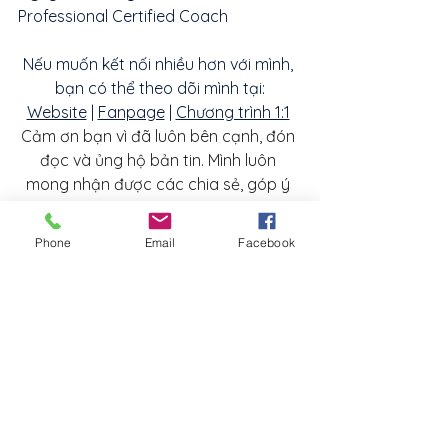
Professional Certified Coach
Nếu muốn kết nối nhiều hơn với mình, 
bạn có thể theo dõi mình tại:
Website
 | 
Fanpage
 | 
Chương trình 1:1
Cảm ơn bạn vì đã luôn bên cạnh, đón 
đọc và ủng hộ bản tin. Mình luôn 
mong nhận được các chia sẻ, góp ý 
từ bạn giúp bản tin hữu ích và thiết 
thực hơn.
Phone
Email
Facebook
Nếu bạn yêu thích bản tin và thấy nội 
dung hữu ích. Hãy chia sẻ tới nhiều 
người hơn!
Phát triển bản thân
Mẹ an con khoẻ
Coaching
Ranh giới lành mạnh
Mẹ an con khoẻ
Phát triển bản thân