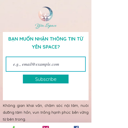
BẠN MUỐN NHẬN THÔNG TIN TỪ
YÊN SPACE?
Subscribe
Không gian khai vấn, chăm sóc nội tâm, nuôi
dưỡng tâm hồn, vun trồng hạnh phúc bền vững
từ bên trong.
Về chúng tôi