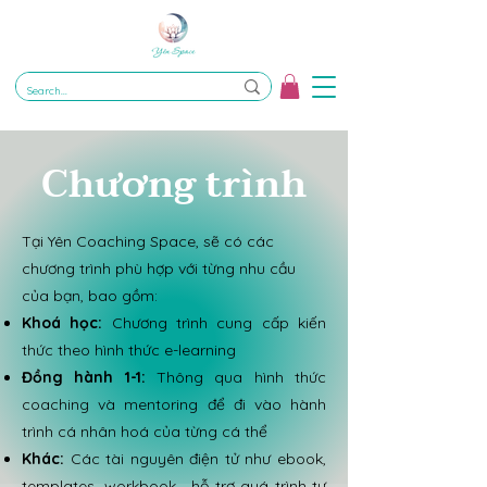
Chương trình
Tại Yên Coaching Space, sẽ có các
chương trình phù hợp với từng nhu cầu
của bạn, bao gồm:
Khoá học:
Chương trình cung cấp kiến
thức theo hình thức e-learning
Đồng hành 1-1:
Thông qua hình thức
coaching và mentoring để đi vào hành
trình cá nhân hoá của từng cá thể
Khác:
Các tài nguyên điện tử như ebook,
templates, workbook... hỗ trợ quá trình tự