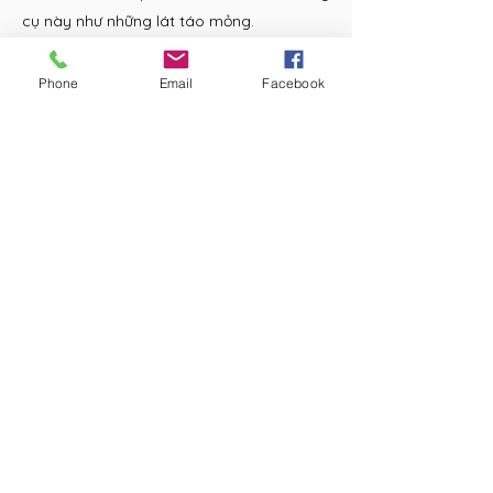
cụ này như những lát táo mỏng.
Tôi muốn mua để thực hành ngay
Phone
Email
Facebook