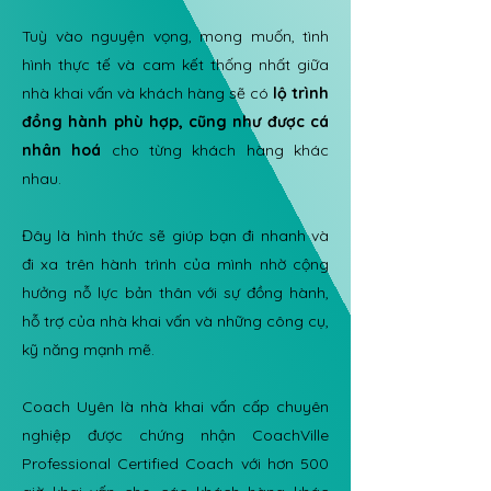
Tuỳ vào nguyện vọng, mong muốn, tình
hình thực tế và cam kết thống nhất giữa
nhà khai vấn và khách hàng sẽ có
lộ trình
đồng hành phù hợp, cũng như được cá
nhân hoá
cho từng khách hàng khác
nhau.
Đây là hình thức sẽ giúp bạn đi nhanh và
đi xa trên hành trình của mình nhờ cộng
hưởng nỗ lực bản thân với sự đồng hành,
hỗ trợ của nhà khai vấn và những công cụ,
kỹ năng mạnh mẽ.
Coach Uyên là nhà khai vấn cấp chuyên
nghiệp được chứng nhận CoachVille
Professional Certified Coach với hơn 500