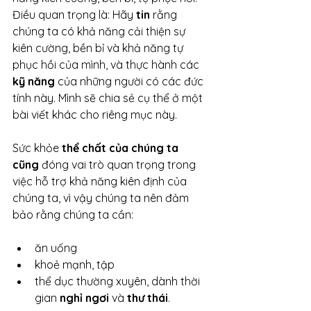
Điều quan trọng là: Hãy 
tin
 rằng 
chúng ta có khả năng cải thiện sự 
kiên cường, bền bỉ và khả năng tự 
phục hồi của mình, và thực hành các 
kỹ năng 
của những người có các đức 
tính này. Mình sẽ chia sẻ cụ thể ở một 
bài viết khác cho riêng mục này.
Sức khỏe 
thể chất của chúng ta 
cũng
 đóng vai trò quan trọng trong 
việc hỗ trợ khả năng kiên định của 
chúng ta, vì vậy chúng ta nên đảm 
bảo rằng chúng ta cần:
ăn uống
khoẻ mạnh, tập
thể dục thường xuyên, dành thời 
gian 
nghỉ ngơi 
và 
thư thái
.