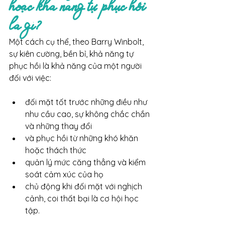
hoặc khả năng tự phục hồi 
là gì?
Một cách cụ thể, theo Barry Winbolt, 
sự kiên cường, bền bỉ, khả năng tự 
phục hồi là khả năng của một người 
đối với việc:
đối mặt tốt
trước những điều như 
nhu cầu cao, sự không chắc chắn 
và những thay đổi
và phục hồi
từ những khó khăn 
hoặc thách thức
quản lý mức căng thẳng
và kiểm 
soát cảm xúc của họ
chủ động khi đối mặt với nghịch 
cảnh, coi thất bại là cơ hội học 
tập.