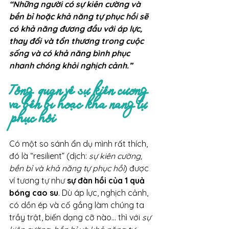
“Những người có sự kiên cường và 
bền bỉ hoặc khả năng tự phục hồi sẽ 
có khả năng đương đầu với áp lực, 
thay đổi và tổn thương trong cuộc 
sống và có khả năng bình phục 
nhanh chóng khỏi nghịch cảnh.”
Tổng quan về sự kiên cường 
và bền bỉ hoặc khả năng tự 
phục hồi
Có một so sánh ẩn dụ mình rất thích, 
đó là “resilient” (dịch:
 sự kiên cường, 
bền bỉ và khả năng tự phục hồi
) được 
ví tương tự như 
sự đàn hồi của 1 quả 
bóng cao su
. Dù áp lực, nghịch cảnh, 
có dồn ép và cố gắng làm chúng ta 
trầy trật, biến dạng cỡ nào… thì với 
sự 