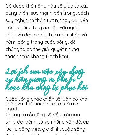
Có được khả năng này sẽ giúp ta xây 
dựng thêm sức mạnh bên trong, cách 
suy nghĩ, tinh thần tự tin, thay đổi đến 
cách chúng ta giao tiếp với người 
khác và đến cả cách ta nhìn nhận và 
hành động trong cuộc sống, để 
chúng ta có thể giải quyết những 
thách thức không tránh khỏi.
Lợi ích của việc xây dựng  
sự kiên cường và bền bỉ 
hoặc khả năng tự phục hồi 
Cuộc sống chắc chắn sẽ luôn có khó 
khăn và thử thách cho tất cả mọi 
người.
Chúng ta rồi cũng sẽ đều trải qua 
sinh, lão, bệnh, tử và những vấn đề, áp 
lực từ công việc, gia đình, cuộc sống. 