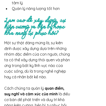
tâm lý
Quản lý năng lượng tốt hơn
Làm sao để xây dựng  sự 
kiên cường và bền bỉ hoặc 
khả năng tự phục hồi?
Một sự thật đáng mừng là, sự kiên 
định được xây dựng dựa trên những 
nhóm đặc điểm của con người, chúng 
ta có thể xây dựng thói quen và phản 
ứng trong bất kỳ lĩnh vực nào của 
cuộc sống, dù là trong nghề nghiệp 
hay cá nhân bất kể nào.
Cách chúng ta quản lý 
quan điểm, 
suy nghĩ và cảm xúc của mình 
là điều 
cơ bản để phát triển và duy trì khả 
năng kiên cường, bền bỉ, tự phục hồi. 