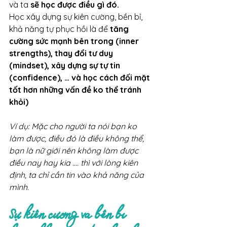
và ta 
sẽ học được điều gì đó.
Học xây dựng sự kiên cường, bền bỉ, 
khả năng tự phục hồi là để 
tăng 
cường sức mạnh bên trong (inner 
strengths), thay đổi tư duy 
(mindset), xây dựng sự tự tin 
(confidence), … và học cách đối mặt 
tốt hơn những vấn đề ko thể tránh 
khỏi)
Ví dụ: Mặc cho người ta nói bạn ko 
làm được, điều đó là điều không thể, 
bạn là nữ giới nên không làm được 
điều nay hay kia …. thì với lòng kiên 
định, ta chỉ cần tin vào khả năng của 
mình.
Sự kiên cường và bền bỉ 