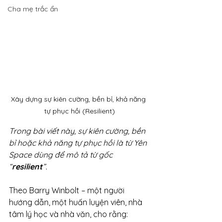
Cha mẹ trắc ẩn
Xây dựng sự kiên cường, bền bỉ, khả năng 
tự phục hồi (Resilient)
Trong bài viết này, sự kiên cường, bền 
bỉ hoặc khả năng tự phục hồi là từ Yên 
Space dùng để mô tả từ gốc 
“
resilient
”. 
Theo Barry Winbolt – một người 
hướng dẫn, một huấn luyện viên, nhà 
tâm lý học và nhà văn, cho rằng: 