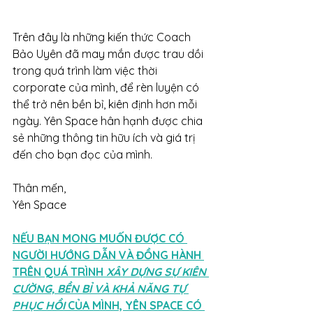
Trên đây là những kiến thức Coach 
Bảo Uyên đã may mắn được trau dồi 
trong quá trình làm việc thời 
corporate của mình, để rèn luyện có 
thể trở nên bền bỉ, kiên định hơn mỗi 
ngày. Yên Space hân hạnh được chia 
sẻ những thông tin hữu ích và giá trị 
đến cho bạn đọc của mình.
Thân mến,
Yên Space
NẾU BẠN MONG MUỐN ĐƯỢC CÓ 
NGƯỜI HƯỚNG DẪN VÀ ĐỒNG HÀNH 
TRÊN QUÁ TRÌNH 
XÂY DỰNG SỰ KIÊN 
CƯỜNG, BỀN BỈ VÀ KHẢ NĂNG TỰ 
PHỤC HỒI
 CỦA MÌNH, YÊN SPACE CÓ 