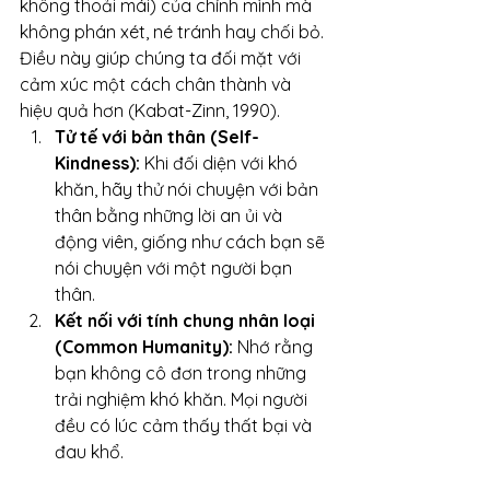
không thoải mái) của chính mình mà 
không phán xét, né tránh hay chối bỏ. 
Điều này giúp chúng ta đối mặt với 
cảm xúc một cách chân thành và 
hiệu quả hơn (Kabat-Zinn, 1990).
Tử tế với bản thân (Self-
Kindness):
 Khi đối diện với khó 
khăn, hãy thử nói chuyện với bản 
thân bằng những lời an ủi và 
động viên, giống như cách bạn sẽ 
nói chuyện với một người bạn 
thân.
Kết nối với tính chung nhân loại 
(Common Humanity):
 Nhớ rằng 
bạn không cô đơn trong những 
trải nghiệm khó khăn. Mọi người 
đều có lúc cảm thấy thất bại và 
đau khổ.