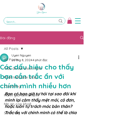
Bài đăng
All Posts
Uyen Nguyen
All Posts
20 thg 8, 2024
4 phút đọc
Các dấu hiệu cho thấy
Trắc ẩn với chính mình
bạn cần trắc ẩn với
Phát triển bản thân
chính mình nhiều hơn
Coaching
Bạn có bao giờ tự hỏi tại sao đôi khi 
Ranh giới lành mạnh
mình lại cảm thấy mệt mỏi, cô đơn, 
Mẹ an con khoẻ
hoặc luôn tự trách móc bản thân? 
Trắc ẩn với chính mình có thể là chìa 
Sách hay