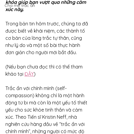
khóa giúp bạn vượt qua những cảm 
Cha mẹ trắc ẩn
xúc này.
Trong bản tin hôm trước, chúng ta đã 
được biết về khái niệm, các thành tố 
cơ bản của lòng trắc tự thân, cũng 
như lý do và một số bài thực hành 
đơn giản cho người mới bắt đầu.
(Nếu bạn chưa đọc thì có thể tham 
khảo tại 
ĐÂY
)
Trắc ẩn với chính mình (self-
compassion) không chỉ là một hành 
động từ bi mà còn là một yếu tố thiết 
yếu cho sức khỏe tinh thần và cảm 
xúc. Theo Tiến sĩ Kristin Neff, nhà 
nghiên cứu hàng đầu về “trắc ẩn với 
chính mình”, những người có mức độ 