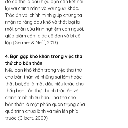
đó có thể là dấu hiệu bạn cần kết nối 
lại với chính mình và với người khác. 
Trắc ẩn với chính mình giúp chúng ta 
nhận ra rằng đau khổ và thất bại là 
một phần của kinh nghiệm con người, 
giúp giảm cảm giác cô đơn và bị cô 
lập (Germer & Neff, 2013).
4. Bạn gặp khó khăn trong việc tha 
thứ cho bản thân
Nếu bạn khó khăn trong việc tha thứ 
cho bản thân về những sai lầm hoặc 
thất bại, đó là một dấu hiệu khác cho 
thấy bạn cần thực hành trắc ẩn với 
chính mình nhiều hơn. Tha thứ cho 
bản thân là một phần quan trọng của 
quá trình chữa lành và tiến lên phía 
trước (Gilbert, 2009).