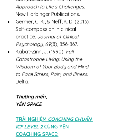
Approach to Life's Challenges
. 
New Harbinger Publications.
Germer, C. K., & Neff, K. D. (2013). 
Self-compassion in clinical 
practice. 
Journal of Clinical 
Psychology, 69
(8), 856-867.
Kabat-Zinn, J. (1990). 
Full 
Catastrophe Living: Using the 
Wisdom of Your Body and Mind 
to Face Stress, Pain, and Illness
. 
Delta.
Thương mến,
YÊN SPACE
TRẢI NGHIỆM 
COACHING CHUẨN 
ICF LEVEL 2 
CÙNG YÊN 
COACHING SPACE: