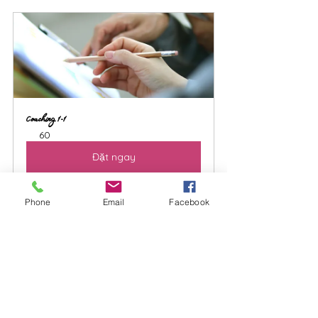
Coaching 1-1
60
Đặt ngay
Phone
Email
Facebook
Cám ơn bạn đã theo dõi blog của Yên 
Coaching Space.
Nếu muốn kết nối nhiều hơn với mình, 
bạn có thể theo dõi các kênh khác 
của Yên Space tại:
Facebook
 | 
Youtube
 | 
Email
 | 
Đồng 
hành 1:1