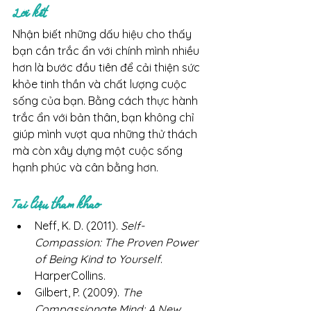
Lời kết
Nhận biết những dấu hiệu cho thấy 
bạn cần trắc ẩn với chính mình nhiều 
hơn là bước đầu tiên để cải thiện sức 
khỏe tinh thần và chất lượng cuộc 
sống của bạn. Bằng cách thực hành 
trắc ẩn với bản thân, bạn không chỉ 
giúp mình vượt qua những thử thách 
mà còn xây dựng một cuộc sống 
hạnh phúc và cân bằng hơn.
Tài liệu tham khảo
Neff, K. D. (2011). 
Self-
Compassion: The Proven Power 
of Being Kind to Yourself
. 
HarperCollins.
Gilbert, P. (2009). 
The 
Compassionate Mind: A New 