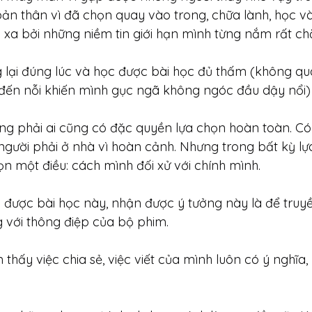
ản thân vì đã chọn quay vào trong, chữa lành, học v
i xa bởi những niềm tin giới hạn mình từng nắm rất chặ
 lại đúng lúc và học được bài học đủ thấm (không q
ến nỗi khiến mình gục ngã không ngóc đầu dậy nổi)
ng phải ai cũng có đặc quyền lựa chọn hoàn toàn. Có 
ó người phải ở nhà vì hoàn cảnh. Nhưng trong bất kỳ lự
n một điều: cách mình đối xử với chính mình.
 được bài học này, nhận được ý tưởng này là để truy
 với thông điệp của bộ phim.
thấy việc chia sẻ, việc viết của mình luôn có ý nghĩa, í