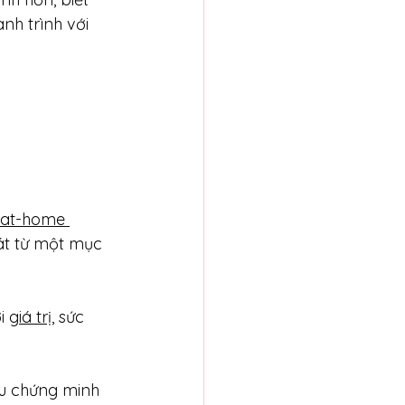
nh trình với 
-at-home 
t từ một mục 
i 
giá trị
, sức 
cầu chứng minh 