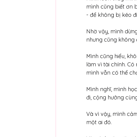
mình cũng biết ơn b
- để không bị kéo đ
Nhờ vậy, mình dừng
nhưng cũng không đ
Mình cũng hiểu, khô
làm vì tài chính. C
mình vẫn có thể chọ
Mình nghĩ, mình học
đi, cộng hưởng cùng
Và vì vậy, mình cảm 
một ai đó.