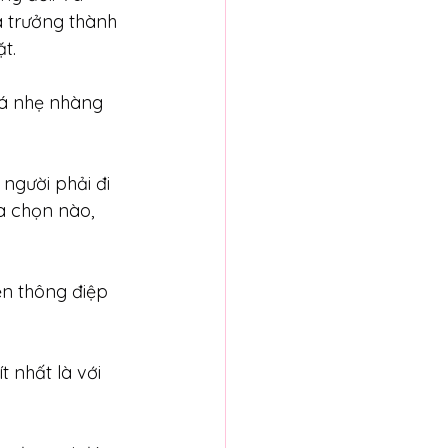
à trưởng thành 
t.
uá nhẹ nhàng 
người phải đi 
a chọn nào, 
ền thông điệp 
t nhất là với 