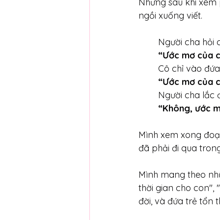
Nhưng sau khi xem 
ngồi xuống viết.
Người cha hỏi c
“Ước mơ của c
Cô chỉ vào đứa
“Ước mơ của co
Người cha lắc 
“Không, ước mơ
Mình xem xong đoạn 
đã phải đi qua tron
Mình mang theo nhữ
thời gian cho con",
đời, và đứa trẻ tổn