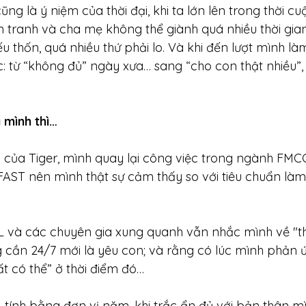
ng là ý niệm của thời đại, khi ta lớn lên trong thời c
 tranh và cha mẹ không thể giành quá nhiều thời gia
ếu thốn, quá nhiều thứ phải lo. Và khi đến lượt mình là
ực: từ “không đủ” ngày xưa… sang “cho con thật nhiều”,
 mình thì…
của Tiger, mình quay lại công việc trong ngành FM
ó FAST nên mình thật sự cảm thấy so với tiêu chuẩn là
 và các chuyên gia xung quanh vẫn nhắc mình về "thờ
 cần 24/7 mới là yêu con; và rằng có lúc mình phản 
ất có thể” ở thời điểm đó…
, tính bằng đơn vị năm, khi trắc ẩn đủ với bản thân mì