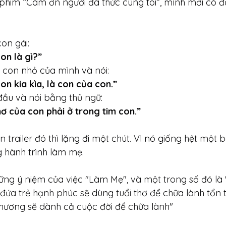
phim “Cám ơn người đã thức cùng tôi”, mình mới có đ
on gái:
on là gì?”
 con nhỏ của mình và nói:
n kia kìa, là con của con.”
đầu và nói bằng thủ ngữ:
 của con phải ở trong tim con.”
trailer đó thì lặng đi một chút. Vì nó giống hệt một 
g hành trình làm mẹ.
ng ý niệm của việc "Làm Mẹ", và một trong số đó là 
 "đứa trẻ hạnh phúc sẽ dùng tuổi thơ để chữa lành tổn
 thương sẽ dành cả cuộc đời để chữa lành"