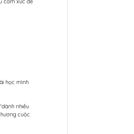
ủ cảm xúc để 
bài học mình 
"dành nhiều 
 thương cuộc 