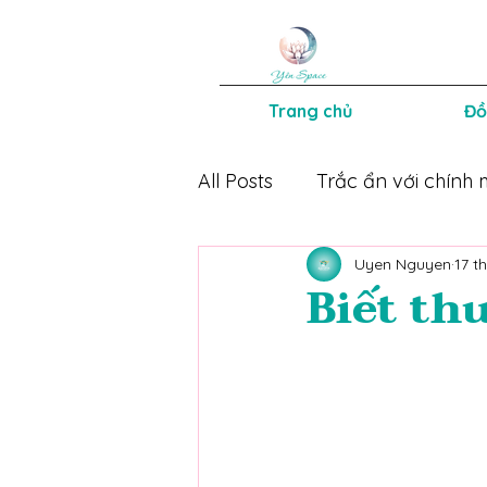
Trang chủ
Đồ
All Posts
Trắc ẩn với chính 
Uyen Nguyen
17 t
Mẹ an con khoẻ
Sách 
Biết t