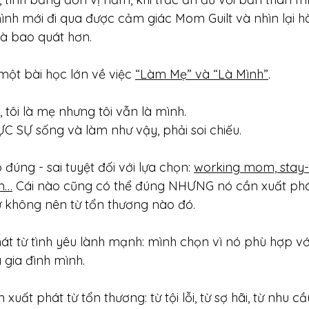
nh mới đi qua được cảm giác Mom Guilt và nhìn lại hà
và bao quát hơn.
một bài học lớn về việc 
“Làm Mẹ” và “Là Mình”
.
, tôi là mẹ nhưng tôi vẫn là mình.
C SỰ sống và làm như vậy, phải soi chiếu.
 đúng - sai tuyệt đối với lựa chọn: 
working mom, stay
m…
 Cái nào cũng có thể đúng NHƯNG nó cần xuất phá
ứ không nên từ tổn thương nào đó.
át từ tình yêu lành mạnh: mình chọn vì nó phù hợp vớ
 gia đình mình.
xuất phát từ tổn thương: từ tội lỗi, từ sợ hãi, từ nhu 