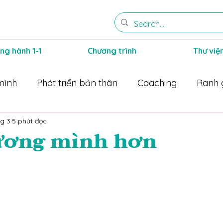
ng hành 1-1
Chương trình
Thư việ
mình
Phát triển bản thân
Coaching
Ranh 
hg 3
5 phút đọc
hay
Cha mẹ trắc ẩn
hương mình hơn