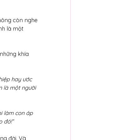
không còn nghe 
nh là một 
 những khía 
hiệp hay ước 
 là một người 
hi làm con áp 
p đó!”
g đời. Và 