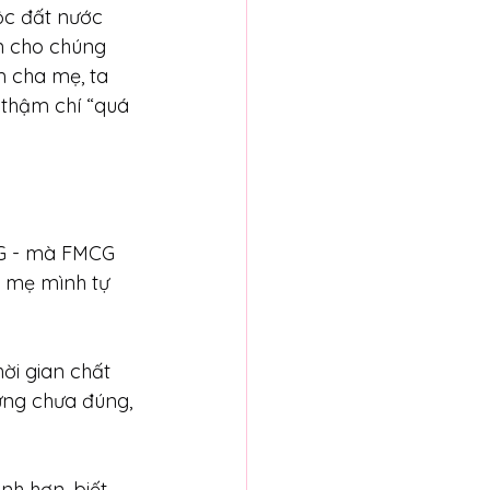
uộc đất nước 
n cho chúng 
m cha mẹ, ta 
 thậm chí “quá 
CG - mà FMCG 
m mẹ mình tự 
i gian chất 
ứng chưa đúng, 
nh hơn, biết 