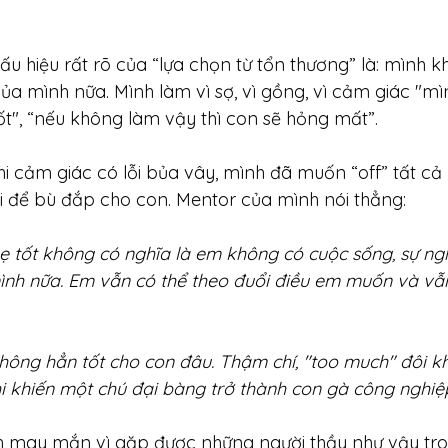
u hiệu rất rõ của “lựa chọn từ tổn thương” là: mình 
ủa mình nữa. Mình làm vì sợ, vì gồng, vì cảm giác "mì
t", “nếu không làm vậy thì con sẽ hỏng mất”.
hi cảm giác có lỗi bủa vây, mình đã muốn “off” tất cả
i để bù đắp cho con. Mentor của mình nói thẳng:
ẹ tốt không có nghĩa là em không có cuộc sống, sự ng
ình nữa. Em vẫn có thể theo đuổi điều em muốn và vẫn
 không hẳn tốt cho con đâu. Thậm chí, "too much" đôi k
khi khiến một chú đại bàng trở thành con gà công nghiệ
h may mắn vì gặp được những người thầy như vậy tron