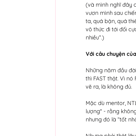
(và mình nghĩ đây cũ
vươn mình sau chiến
ta, quá bận, quá thi
vô thức đi tới đối c
nhiều”.)
Với câu chuyện của
Những năm đầu đời 
thì FAST thật. Vì n
vẽ ra, là không đủ.
Mặc dù mentor, NTL
lượng" - rằng không
nhưng đó là “tốt nh
Nhưng phải thật lâu