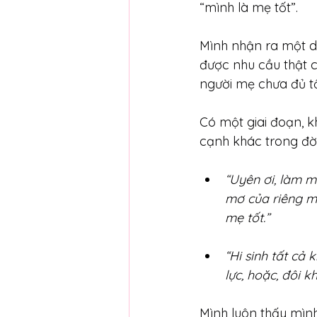
“mình là mẹ tốt”.
Mình nhận ra một dấ
được nhu cầu thật c
người mẹ chưa đủ tố
Có một giai đoạn, k
cạnh khác trong đờ
“Uyên ơi, làm m
mơ của riêng m
mẹ tốt.”
“Hi sinh tất cả
lực, hoặc, đôi 
Mình luôn thấy mìn