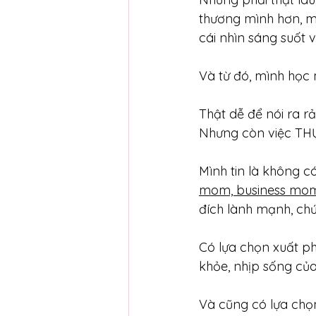
thương mình hơn, mì
cái nhìn sáng suốt 
Và từ đó, mình học 
Thật dễ để nói ra rả
Nhưng còn việc THỰ
Mình tin là không có
mom, business mo
đích lành mạnh, ch
Có lựa chọn xuất ph
khỏe, nhịp sống của
Và cũng có lựa chọn 