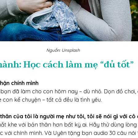
Nguồn: Unsplash
hành: Học cách làm mẹ “đủ tốt”
 nhận chính mình
điều bạn đã làm cho con hôm nay – dù nhỏ. Dọn đồ chơi,
 con kể chuyện – tất cả đều là tình yêu.
thân của tôi là người mẹ như tôi, tôi sẽ nói gì với cô
ắt khe với bản thân hơn bất kỳ ai. Hãy thử dùng lòng
 với chính mình. Và Uyên tặng bạn audio 30 câu nói t