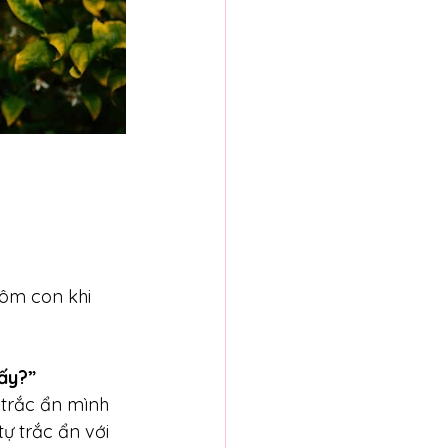
 ôm con khi 
 ấy?”
 trắc ẩn mình 
ự trắc ẩn với 