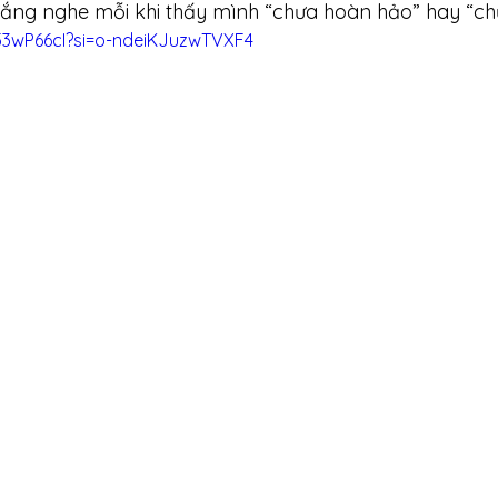
lắng nghe mỗi khi thấy mình “chưa hoàn hảo” hay “chư
53wP66cI?si=o-ndeiKJuzwTVXF4