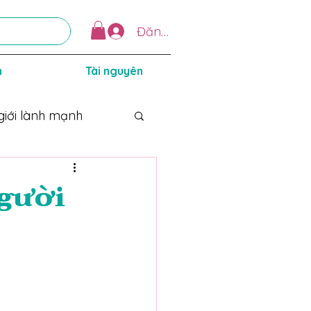
Đăng nhập
n
Tài nguyên
giới lành mạnh
người