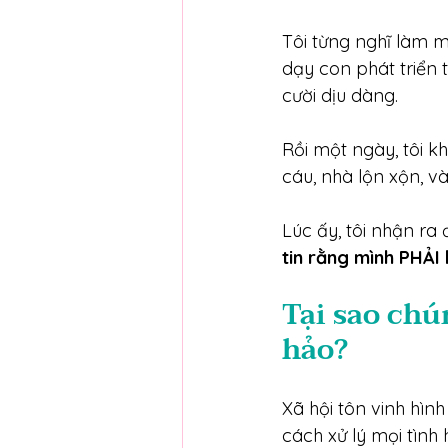
Tôi từng nghĩ làm m
dạy con phát triển 
cười dịu dàng.
Rồi một ngày, tôi k
cáu, nhà lộn xộn, và
Lúc ấy, tôi nhận ra 
tin rằng mình PHẢI
Tại sao chú
hảo?
Xã hội tôn vinh hình
cách xử lý mọi tình