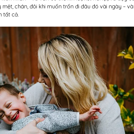
 mệt, chán, đôi khi muốn trốn đi đâu đó vài ngày – và
 tất cả.