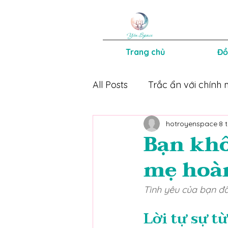
Trang chủ
Đồ
All Posts
Trắc ẩn với chính 
hotroyenspace
8 
Mẹ an con khoẻ
Sách 
Bạn khô
mẹ hoà
Tình yêu của bạn đ
Lời tự sự t