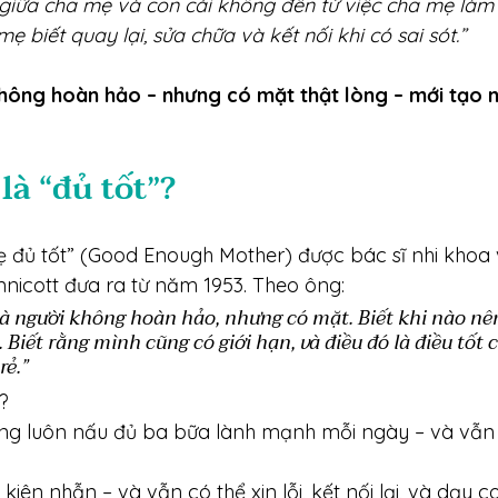
giữa cha mẹ và con cái không đến từ việc cha mẹ làm 
ẹ biết quay lại, sửa chữa và kết nối khi có sai sót.”
hông hoàn hảo – nhưng có mặt thật lòng – mới tạo 
 là “đủ tốt”?
ẹ đủ tốt” (Good Enough Mother) được bác sĩ nhi khoa
nicott đưa ra từ năm 1953. Theo ông:
là người không hoàn hảo, nhưng có mặt. Biết khi nào nê
i. Biết rằng mình cũng có giới hạn, và điều đó là điều tốt 
rẻ.”
?
ng luôn nấu đủ ba bữa lành mạnh mỗi ngày – và vẫn 
kiên nhẫn – và vẫn có thể xin lỗi, kết nối lại, và dạy 