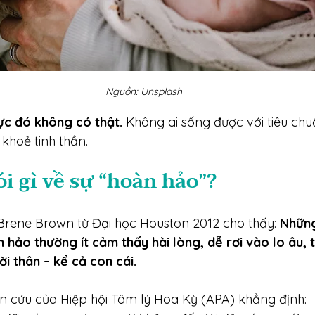
Nguồn: Unsplash
c đó không có thật.
 Không ai sống được với tiêu ch
khoẻ tinh thần.
i gì về sự “hoàn hảo”?
Brene Brown từ Đại học Houston 2012 cho thấy: 
Những
 hảo thường ít cảm thấy hài lòng, dễ rơi vào lo âu,
ời thân – kể cả con cái.
n cứu của Hiệp hội Tâm lý Hoa Kỳ (APA) khẳng định: