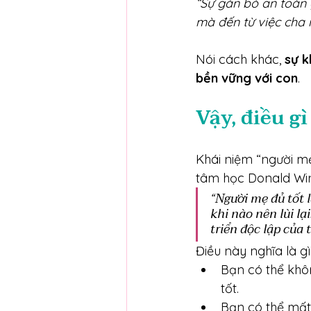
“Sự gắn bó an toàn 
mà đến từ việc cha m
Nói cách khác, 
sự k
bền vững với con
.
Vậy, điều gì
Khái niệm “người m
tâm học Donald Win
“Người mẹ đủ tốt 
khi nào nên lùi lạ
triển độc lập của t
Điều này nghĩa là gì
Bạn có thể khô
tốt.
Bạn có thể mất 