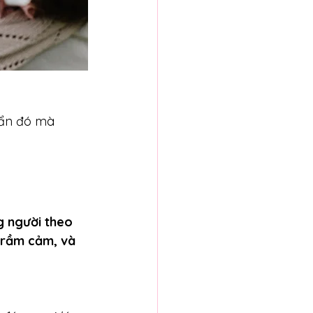
uẩn đó mà 
 người theo 
 trầm cảm, và 