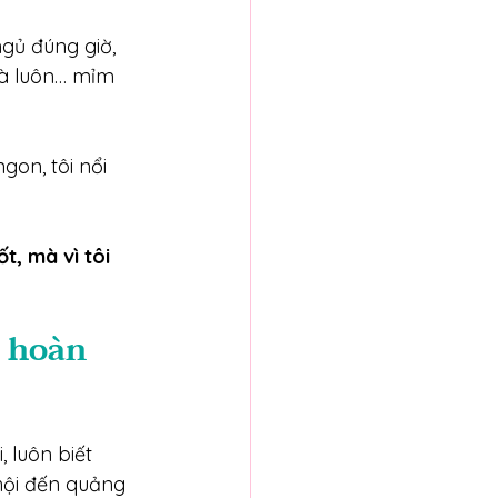
gủ đúng giờ, 
và luôn… mỉm 
on, tôi nổi 
t, mà vì tôi 
 hoàn 
 luôn biết 
 hội đến quảng 