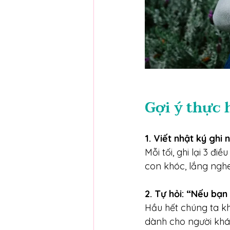
Gợi ý thực 
1. Viết nhật ký ghi
Mỗi tối, ghi lại 3 
con khóc, lắng nghe
2. Tự hỏi: “Nếu bạn 
Hầu hết chúng ta kh
dành cho người khác