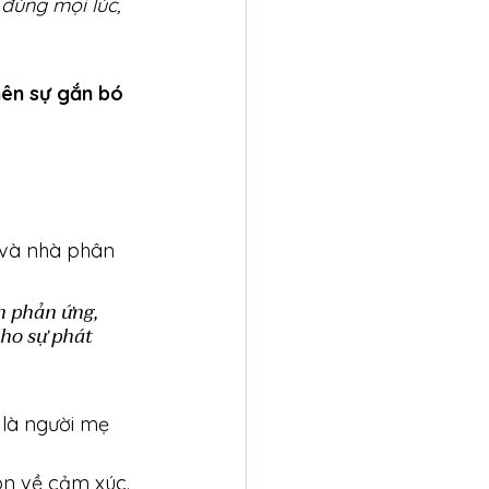
đúng mọi lúc, 
nên sự gắn bó 
 và nhà phân 
n phản ứng, 
cho sự phát 
là người mẹ 
con về cảm xúc.