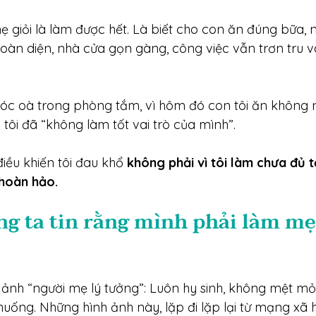
ẹ giỏi là làm được hết. Là biết cho con ăn đúng bữa, n
toàn diện, nhà cửa gọn gàng, công việc vẫn trơn tru 
hóc oà trong phòng tắm, vì hôm đó con tôi ăn không ng
 tôi đã “không làm tốt vai trò của mình”.
điều khiến tôi đau khổ 
không phải vì tôi làm chưa đủ tố
 hoàn hảo.
ng ta tin rằng mình phải làm mẹ
 ảnh “người mẹ lý tưởng”: Luôn hy sinh, không mệt mỏi,
 huống. Những hình ảnh này, lặp đi lặp lại từ mạng xã