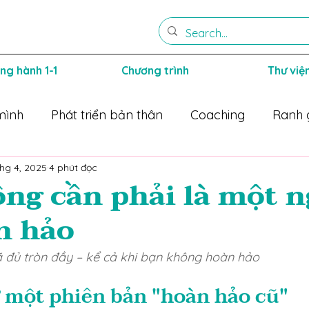
ng hành 1-1
Chương trình
Thư việ
mình
Phát triển bản thân
Coaching
Ranh 
thg 4, 2025
4 phút đọc
hay
Cha mẹ trắc ẩn
ng cần phải là một 
n hảo
ã đủ tròn đầy – kể cả khi bạn không hoàn hảo
ừ một phiên bản "hoàn hảo cũ"