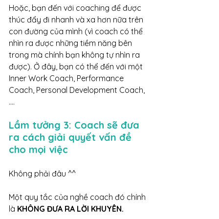
Hoặc, bạn đến với coaching để được 
thúc đẩy đi nhanh và xa hơn nữa trên 
con đường của mình (vì coach có thể 
nhìn ra được những tiềm năng bên 
trong mà chính bạn không tự nhìn ra 
được). Ở đây, bạn có thể đến với một 
Inner Work Coach, Performance 
Coach, Personal Development Coach,
….
Lầm tưởng 3: Coach sẽ đưa 
ra cách giải quyết vấn đề 
cho mọi việc
Không phải đâu ^^
Một quy tắc của nghề coach đó chính 
là 
KHÔNG ĐƯA RA LỜI KHUYÊN.