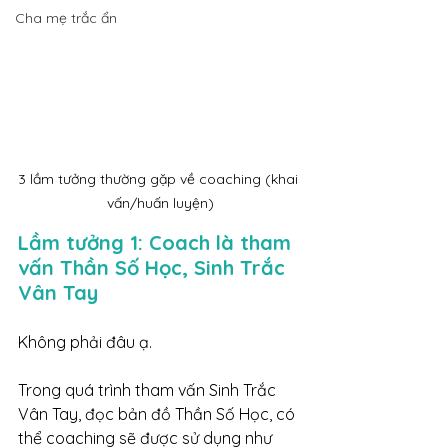
Cha mẹ trắc ẩn
3 lầm tưởng thường gặp về coaching (khai 
vấn/huấn luyện)
Lầm tưởng 1: Coach là tham 
vấn Thần Số Học, Sinh Trắc 
Vân Tay
Không phải đâu ạ. 
Trong quá trình tham vấn Sinh Trắc 
Vân Tay, đọc bản đồ Thần Số Học, có 
thể coaching sẽ được sử dụng như 