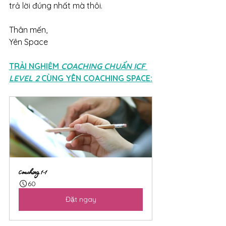
trả lời đúng nhất mà thôi.
Thân mến,
Yên Space
TRẢI NGHIỆM 
COACHING CHUẨN ICF 
LEVEL 2 
CÙNG YÊN COACHING SPACE:
Coaching 1-1
60
Đặt ngay