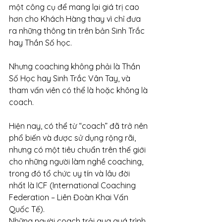
một công cụ để mang lại giá trị cao 
hơn cho Khách Hàng thay vì chỉ đưa 
ra những thông tin trên bản Sinh Trắc 
hay Thần Số học.
Nhưng coaching không phải là Thần 
Số Học hay Sinh Trắc Vân Tay, và 
tham vấn viên có thể là hoặc không là 
coach.
Hiện nay, có thể từ “coach” đã trở nên 
phổ biến và được sử dụng rộng rãi, 
nhưng có một tiêu chuẩn trên thế giới 
cho những người làm nghề coaching, 
trong đó tổ chức uy tín và lâu đời 
nhất là ICF (International Coaching 
Federation – Liên Đoàn Khai Vấn 
Quốc Tế). 
Những người coach trải qua quá trình 